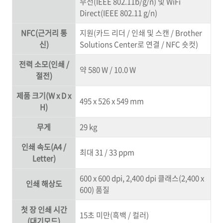
무선(IEEE 802.11b/g/n) 및 WiFi
Direct(IEEE 802.11 g/n)
NFC(근거리 통
지원(카드 리더 / 인쇄 및 스캔 / Brother
신)
Solutions Center로 연결 / NFC 숏컷)
전력 소모(인쇄 /
약 580 W / 10.0 W
절전)
제품 크기(W x D x
495 x 526 x 549 mm
H)
무게
29 kg
인쇄 속도(A4 /
최대 31 / 33 ppm
Letter)
600 x 600 dpi, 2,400 dpi 클래스(2,400 x
인쇄 해상도
600) 품질
첫 장 인쇄 시간
15초 미만(흑백 / 컬러)
(대기모드)