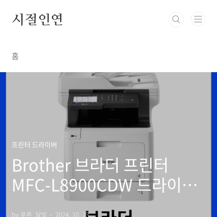
본문 바로가기
시절인연
홈
프린터 드라이버
Brother 브라더 프린터
MFC-L8900CDW 드라이버
설치 다운로드
by 푸른_달빛
2024. 10. 23.