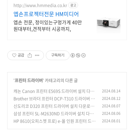
http://www.hmmedia.co.kr
광고
엡손프로젝터전문 HM미디어
엡손 전문, 정이있는구멍가게 40만
원대부터,견적부터 시공까지,
공감
구독하기
'
프린터 드라이버
' 카테고리의 다른 글
캐논 Canon 프린터 E569S 드라이버 설치 다운
2024.08.14
로드
Brother 브라더 프린터 DCP-T310 드라이버 설
2024.08.12
(0)
치 다운로드
신도리코 D320 프린터 드라이버 설치 다운로드
2024.08.07
(0)
삼성 프린터 SL-M2630ND 드라이버 설치 다운
2024.08.06
(0)
로드
HP 8610(오피스젯 프로) e-올 인원 프린터 드라
2024.08.01
(0)
이버 설치 다운로드
(0)