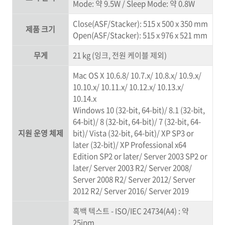
Mode: 약 9.5W / Sleep Mode: 약 0.8W
Close(ASF/Stacker): 515 x 500 x 350 mm
제품 크기
Open(ASF/Stacker): 515 x 976 x 521 mm
무게
21 kg (잉크, 전원 케이블 제외)
Mac OS X 10.6.8/ 10.7.x/ 10.8.x/ 10.9.x/
10.10.x/ 10.11.x/ 10.12.x/ 10.13.x/
10.14.x
Windows 10 (32-bit, 64-bit)/ 8.1 (32-bit,
64-bit)/ 8 (32-bit, 64-bit)/ 7 (32-bit, 64-
지원 운영 체제
bit)/ Vista (32-bit, 64-bit)/ XP SP3 or
later (32-bit)/ XP Professional x64
Edition SP2 or later/ Server 2003 SP2 or
later/ Server 2003 R2/ Server 2008/
Server 2008 R2/ Server 2012/ Server
2012 R2/ Server 2016/ Server 2019
흑백 텍스트 - ISO/IEC 24734(A4) : 약
25ipm