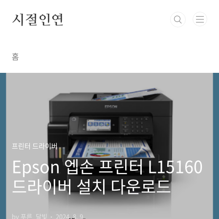
본문 바로가기
시절인연
홈
프린터 드라이버
Epson 엡손 프린터 L15160
드라이버 설치 다운로드
by 푸른_달빛
2024. 8. 9.