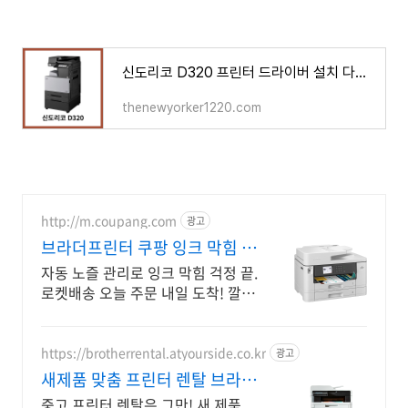
신도리코 D320 프린터 드라이버 설치 다운로드
thenewyorker1220.com
http://m.coupang.com
광고
브라더프린터 쿠팡 잉크 막힘 자
동 관리
자동 노즐 관리로 잉크 막힘 걱정 끝.
로켓배송 오늘 주문 내일 도착! 깔끔
한 화이트 디자인, 무선 연결로 편리
함 UP! 2년 무상 AS로 안심.
https://brotherrental.atyourside.co.kr
광고
새제품 맞춤 프린터 렌탈 브라더
복합기 렌탈
중고 프린터 렌탈은 그만! 새 제품,