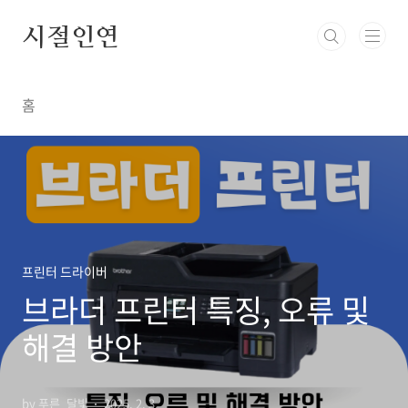
본문 바로가기
시절인연
홈
프린터 드라이버
브라더 프린터 특징, 오류 및
해결 방안
by 푸른_달빛
2025. 2. 3.