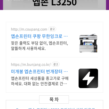
http://m.coupang.com
광고
엡손프린터 쿠팡 무한잉크로 유
지비 절약
잦은 출력도 부담 없이, 엡손프린터,
알뜰하게 사용하세요.
https://m.bunjang.co.kr/
광고
미개봉 엡손프린터 번개장터 국
내 최대 브랜드 중고거래
엡손프린터 새상품을 중고가로 구매
하세요. 대화 없는 안전결제로 간편
하게! 전국 각지에서 올라오는 전국
구 최다 상품 매일 10만 개 이상의
신규 상품 업로드