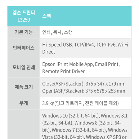
엡손 프린터
스펙
L3250
기본 기능
인쇄, 복사, 스캔
Hi-Speed USB, TCP/IPv4, TCP/IPv6, Wi-Fi
인터페이스
Direct
Epson iPrint Mobile App, Email Print,
모바일 인쇄
Remote Print Driver
Close(ASF/Stacker): 375 x 347 x 179 mm
제품 크기
Open(ASF/Stacker): 375 x 578 x 253 mm
무게
3.9 kg(잉크 카트리지, 전원 케이블 제외)
Windows 10 (32-bit, 64-bit), Windows 8.1
(32-bit, 64-bit), Windows 8 (32-bit, 64-
bit), Windows 7 (32-bit, 64-bit), Windows
Vista (32-bit, 64-bit), Windows XP SP3 or