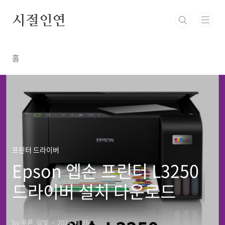
본문 바로가기
시절인연
홈
프린터 드라이버
Epson 엡손 프린터 L3250
드라이버 설치 다운로드
by 푸른_달빛
2024. 8. 25.